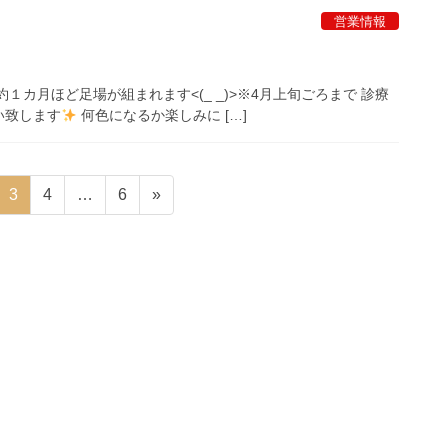
営業情報
カ月ほど足場が組まれます<(_ _)>※4月上旬ごろまで 診療
い致します
何色になるか楽しみに […]
固
固
固
3
4
…
6
»
定
定
定
ペ
ペ
ペ
ー
ー
ー
ジ
ジ
ジ