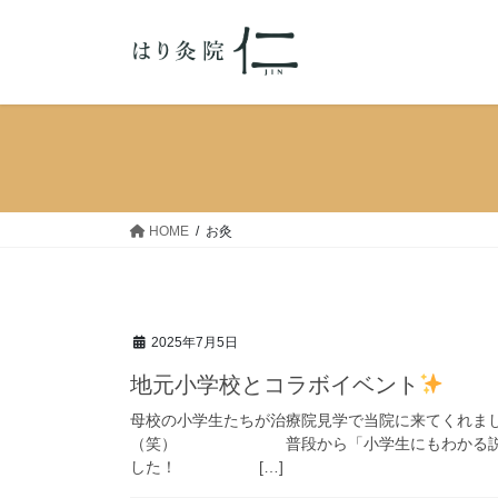
コ
ナ
ン
ビ
テ
ゲ
ン
ー
ツ
シ
へ
ョ
ス
ン
キ
に
ッ
移
HOME
お灸
プ
動
2025年7月5日
地元小学校とコラボイベント
母校の小学生たちが治療院見学で当院に来て
（笑） 普段から「小学生にもわかる説明」
した！ […]