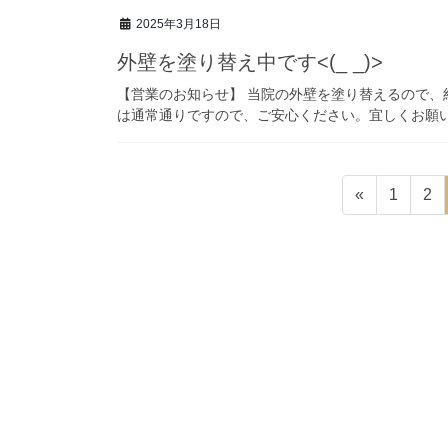
2025年3月18日
外壁を塗り替え中です<(_ _)>
【営業のお知らせ】 当院の外壁を塗り替えるので、約１
は通常通りですので、ご安心ください。宜しくお願
投
固
固
«
1
2
稿
定
定
ペ
ペ
の
ー
ー
ペ
ジ
ジ
ー
ジ
送
り